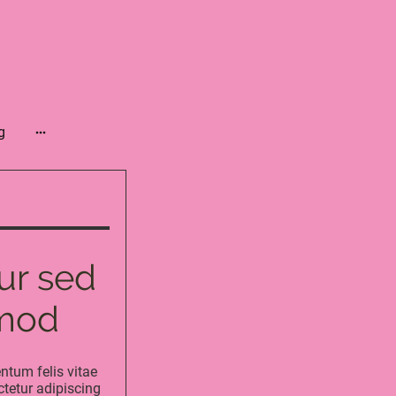
g
tur sed
smod
ntum felis vitae
ctetur adipiscing