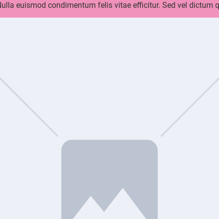
 Nulla euismod condimentum felis vitae efficitur. Sed vel dictum